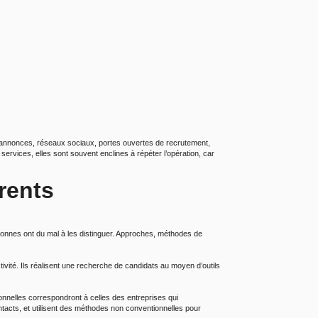
s annonces, réseaux sociaux, portes ouvertes de recrutement,
ervices, elles sont souvent enclines à répéter l’opération, car
rents
rsonnes ont du mal à les distinguer. Approches, méthodes de
ité. Ils réalisent une recherche de candidats au moyen d’outils
nnelles correspondront à celles des entreprises qui
ntacts, et utilisent des méthodes non conventionnelles pour