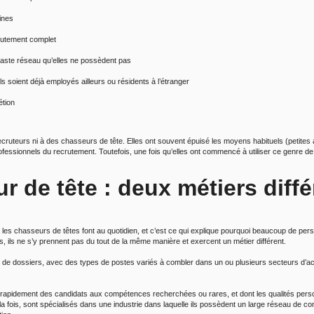
ines
crutement complet
 vaste réseau qu’elles ne possèdent pas
ls soient déjà employés ailleurs ou résidents à l’étranger
étion
ecruteurs ni à des chasseurs de tête. Elles ont souvent épuisé les moyens habituels (petite
fessionnels du recrutement. Toutefois, une fois qu’elles ont commencé à utiliser ce genre de s
r de tête : deux métiers diffé
t les chasseurs de têtes font au quotidien, et c’est ce qui explique pourquoi beaucoup de pe
is, ils ne s’y prennent pas du tout de la même manière et exercent un métier différent.
e dossiers, avec des types de postes variés à combler dans un ou plusieurs secteurs d’activ
 rapidement des candidats aux compétences recherchées ou rares, et dont les qualités perso
 fois, sont spécialisés dans une industrie dans laquelle ils possèdent un large réseau de co