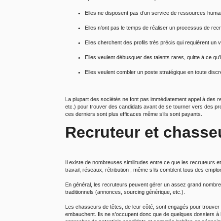
Elles ne disposent pas d’un service de ressources huma
Elles n’ont pas le temps de réaliser un processus de re
Elles cherchent des profils très précis qui requièrent un
Elles veulent débusquer des talents rares, quitte à ce qu’i
Elles veulent combler un poste stratégique en toute discr
La plupart des sociétés ne font pas immédiatement appel à des r
etc.) pour trouver des candidats avant de se tourner vers des pro
ces derniers sont plus efficaces même s’ils sont payants.
Recruteur et chasseu
Il existe de nombreuses similitudes entre ce que les recruteurs e
travail, réseaux, rétribution ; même s’ils comblent tous des emplo
En général, les recruteurs peuvent gérer un assez grand nombre d
traditionnels (annonces, sourcing générique, etc.).
Les chasseurs de têtes, de leur côté, sont engagés pour trouver
embauchent. Ils ne s’occupent donc que de quelques dossiers à la