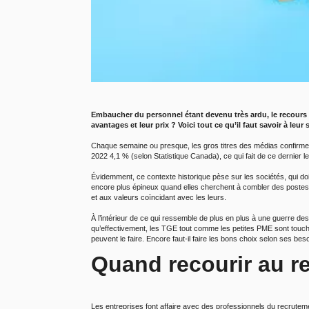
Embaucher du personnel étant devenu très ardu, le recours à
avantages et leur prix ? Voici tout ce qu’il faut savoir à leur s
Chaque semaine ou presque, les gros titres des médias confirme
2022 4,1 % (selon Statistique Canada), ce qui fait de ce dernier l
Évidemment, ce contexte historique pèse sur les sociétés, qui do
encore plus épineux quand elles cherchent à combler des postes 
et aux valeurs coïncidant avec les leurs.
À l’intérieur de ce qui ressemble de plus en plus à une guerre des
qu’effectivement, les TGE tout comme les petites PME sont touché
peuvent le faire. Encore faut-il faire les bons choix selon ses bes
Quand recourir au r
Les entreprises font affaire avec des professionnels du recruteme