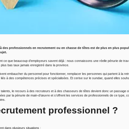
 des professionnels en recrutement ou en chasse de têtes est de plus en plus populair
ujet.
nt ce que beaucoup d’employeurs savent déjà : nous connaissons une réelle pénurie de tra
e plus bas taux jamais enregistré dans la province.
ivent embaucher du personnel pour fonctionner, remplacer les personnes qui partent à la retra
liés à des compétences précises et spécialisées. Et cerise sur le
sundae
, quand elles souha
 talents, le recours à des recruteurs et à des chasseurs de têtes devient donc un passage oblig
es par la pénurie de main-d’œuvre et s’offrent les services de professionnels de ce type, co
oins.
ecrutement professionnel ?
nt dans plusieurs situations :