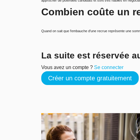
approcher de potentiels candidats et sont très habiles en négociat
Combien coûte un re
Q
uand on sait que l'embauche d'une recrue représente une som
La suite est réservée 
Vous avez un compte ?
Se connecter
Créer un compte gratuitement