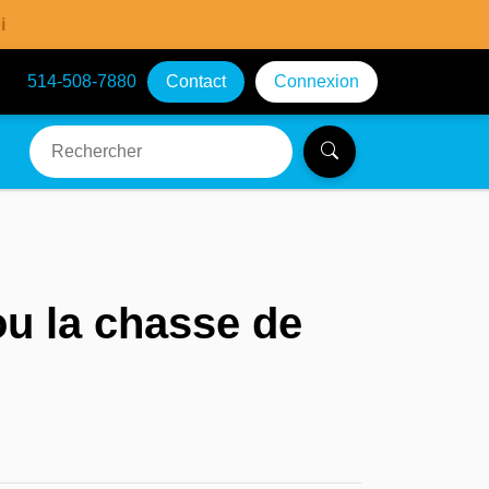
i
514-508-7880
Contact
Connexion
ou la chasse de