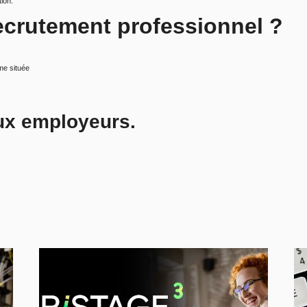
ion.
crutement professionnel ?
me située
aux employeurs.